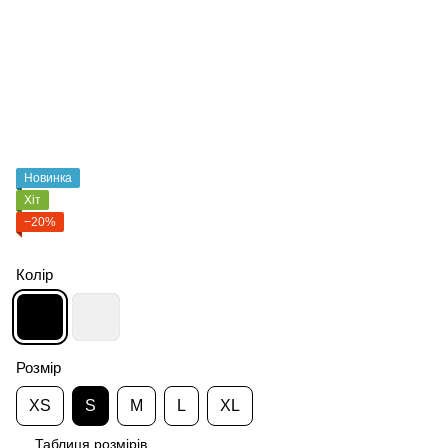
Новинка
Хіт
−20%
Колір
Розмір
XS
S
M
L
XL
Таблиця розмірів