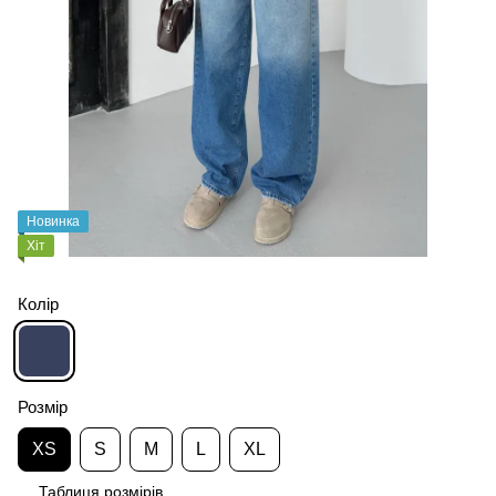
Новинка
Хіт
Колір
Розмір
XS
S
M
L
XL
Таблиця розмірів