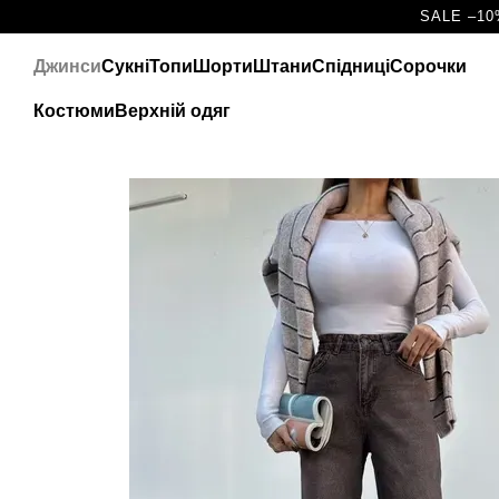
Перейти до основного контенту
SALE –10
Джинси
Сукні
Топи
Шорти
Штани
Спідниці
Сорочки
Костюми
Верхній одяг