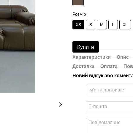
Розмір
XS
S
M
L
XL
Купити
Характеристики
Опис
Доставка
Оплата
Пов
Новий відгук або комент