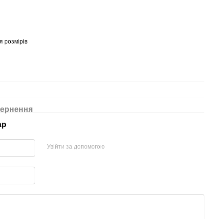
я розмірів
ернення
ар
Увійти за допомогою