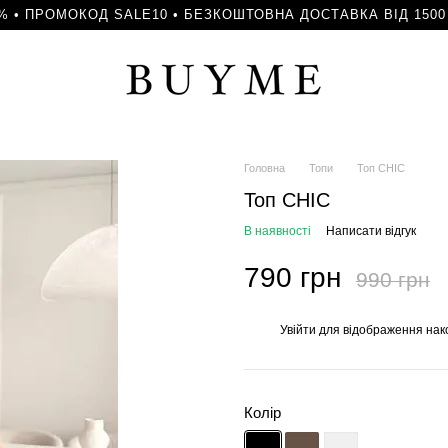
% • ПРОМОКОД SALE10 • БЕЗКОШТОВНА ДОСТАВКА ВІД 150
Головна
Топи
Топ CHIC
Топ CHIC
В наявності
Написати відгук
790 грн
990 грн
Увійти
для відображення нак
%
Колір