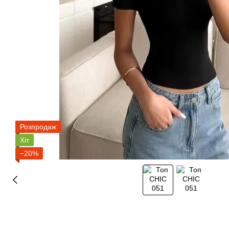
Розпродаж
Хіт
−20%