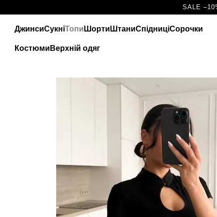
Перейти до основного контенту
SALE –10
Джинси
Сукні
Топи
Шорти
Штани
Спідниці
Сорочки
Костюми
Верхній одяг