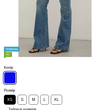
Новинка
Хіт
Колір
Розмір
XS
S
M
L
XL
Таблиця розмірів