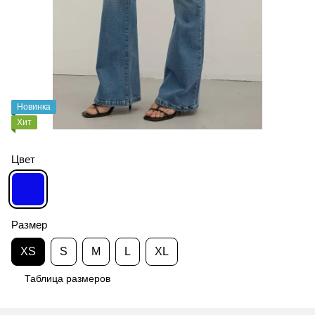
Новинка
Хит
Цвет
Размер
XS
S
M
L
XL
Таблица размеров