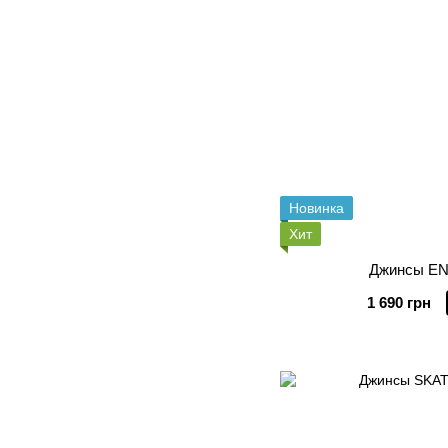
Новинка
Хит
Джинсы E
1 690 грн