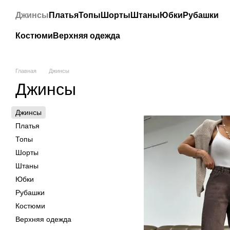
Перейти к основному контенту
Джинсы
Платья
Топы
Шорты
Штаны
Юбки
Рубашки
Костюми
Верхняя одежда
Главная
Джинсы
Джинсы
Джинсы
Платья
Топы
Шорты
Штаны
Юбки
Рубашки
Костюми
Верхняя одежда