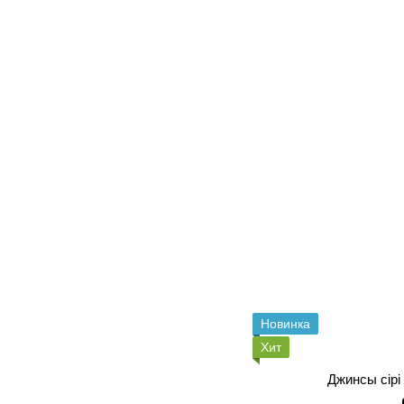
Новинка
Хит
Джинсы сір