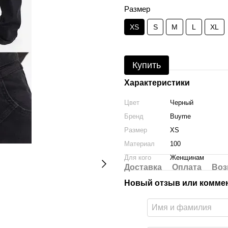
Размер
XS
S
M
L
XL
Купить
Характеристики
Цвет
Черный
Бренд
Buyme
Размер
XS
Материал
100
Для кого
Женщинам
Доставка
Оплата
Воз
Новый отзыв или комме