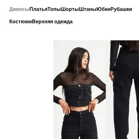
Перейти к основному контенту
Джинсы
Платья
Топы
Шорты
Штаны
Юбки
Рубашки
Костюми
Верхняя одежда