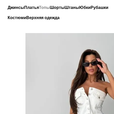
Перейти к основному контенту
Джинсы
Платья
Топы
Шорты
Штаны
Юбки
Рубашки
Костюми
Верхняя одежда