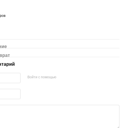
ров
ние
врат
нтарий
Войти с помощью