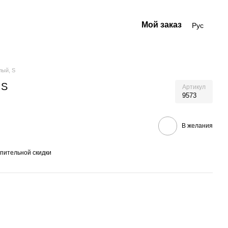
Мой заказ
Рус
лый, S
 S
Артикул
9573
В желания
пительной скидки