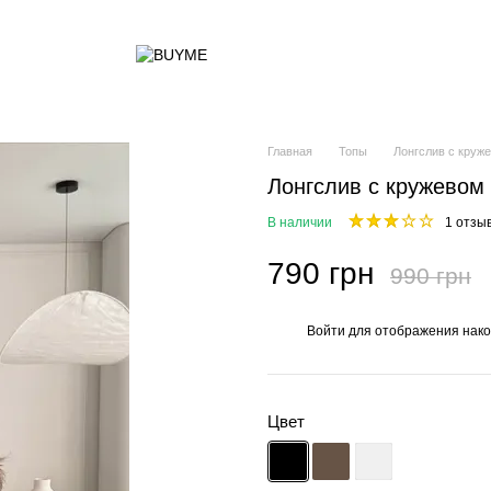
Главная
Топы
Лонгслив с круж
Лонгслив с кружевом
В наличии
1 отзы
790 грн
990 грн
Войти
для отображения нако
%
Цвет