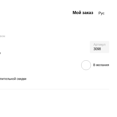
Мой заказ
Рус
евом
Артикул
3098
в
В желания
пительной скидки