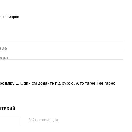
а размеров
ние
врат
5
розміру L. Один см додайте під рукою. А то тягне і не гарно
нтарий
Войти с помощью