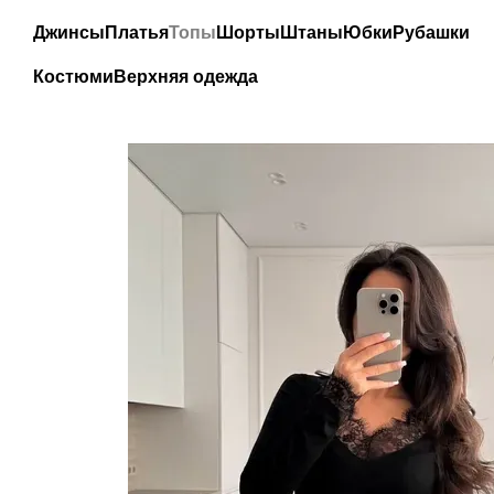
Перейти к основному контенту
Джинсы
Платья
Топы
Шорты
Штаны
Юбки
Рубашки
Костюми
Верхняя одежда