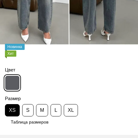
Новинка
Хит
Цвет
Размер
XS
S
M
L
XL
Таблица размеров