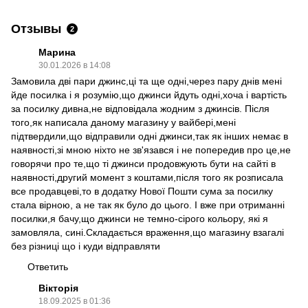
Отзывы
2
Марина
30.01.2026 в 14:08
Замовила дві пари джинс,ці та ще одні,через пару днів мені
йде посилка і я розумію,що джинси йдуть одні,хоча і вартість
за посилку дивна,не відповідала жодним з джинсів. Після
того,як написала даному магазину у вайбері,мені
підтвердили,що відправили одні джинси,так як інших немає в
наявності,зі мною ніхто не зв'язався і не попередив про це,не
говорячи про те,що ті джинси продовжують бути на сайті в
наявності,другий момент з коштами,після того як розписала
все продавцеві,то в додатку Нової Пошти сума за посилку
стала вірною, а не так як було до цього. І вже при отриманні
посилки,я бачу,що джинси не темно-сірого кольору, які я
замовляла, сині.Складається враження,що магазину взагалі
без різниці що і куди відправляти
Ответить
Вікторія
18.09.2025 в 01:36