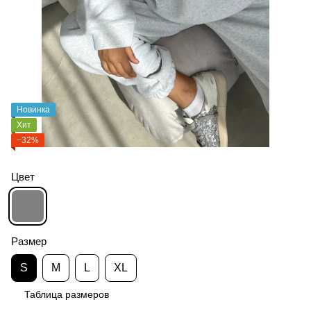
Новинка
Хит
−32%
Цвет
Размер
S
M
L
XL
Таблица размеров