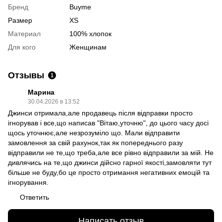
Бренд
Buyme
Размер
XS
Материал
100% хлопок
Для кого
Женщинам
Отзывы
1
Марина
30.04.2026 в 13:52
Джинси отримала,але продавець після відправки просто
ігнорував і все,що написав "Вітаю,уточню", до цього часу досі
щось уточнює,але незрозуміло що. Мали відправити
замовлення за свій рахунок,так як попереднього разу
відправили не те,що треба,але все рівно відправили за мій. Не
дивлячись на те,що джинси дійсно гарної якості,замовляти тут
більше не буду,бо це просто отримання негативних емоцій та
ігнорування.
Ответить
Написать отзыв