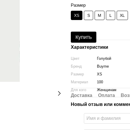
Размер
XS
S
M
L
XL
Купить
Характеристики
Цвет
Голубой
Бренд
Buyme
Размер
XS
Материал
100
Для кого
Женщинам
Доставка
Оплата
Воз
Новый отзыв или комме