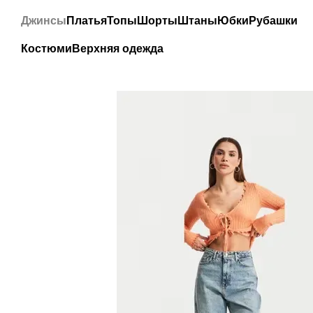
Перейти к основному контенту
Джинсы
Платья
Топы
Шорты
Штаны
Юбки
Рубашки
Костюми
Верхняя одежда