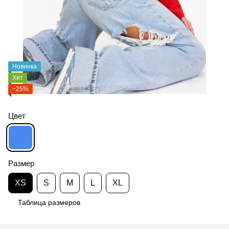
Новинка
Хит
−25%
Цвет
Размер
XS
S
M
L
XL
Таблица размеров